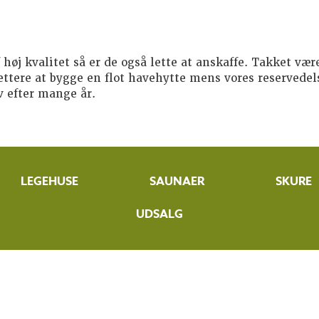
 høj kvalitet så er de også lette at anskaffe. Takket vær
ttere at bygge en flot havehytte mens vores reservedel
v efter mange år.
LEGEHUSE
SAUNAER
SKURE
UDSALG