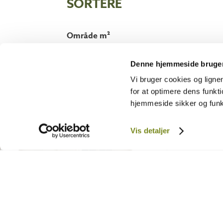
SORTERE​
område m²
2
m²
33
m
Denne hjemmeside bruger
Vi bruger cookies og lign
for at optimere dens funkti
hjemmeside sikker og funkt
Vis detaljer