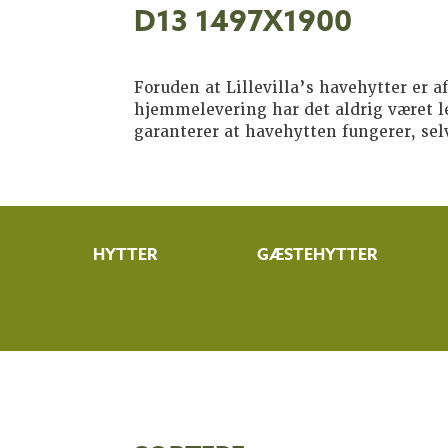
D13 1497X1900
Foruden at Lillevilla’s havehytter er af
hjemmelevering har det aldrig været le
garanterer at havehytten fungerer, sel
HYTTER
GÆSTEHYTTER