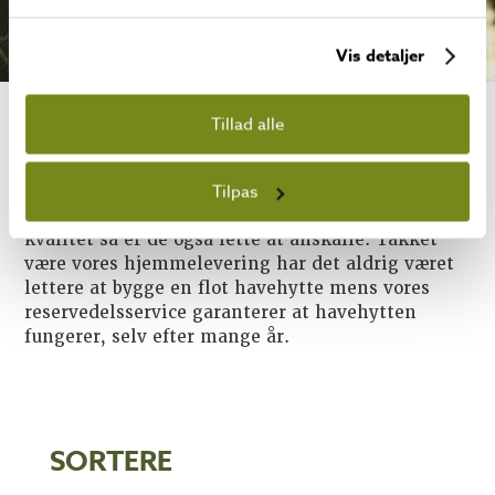
Vis detaljer
Tillad alle
SAUNAER
Tilpas
Foruden at Lillevilla’s havehytter er af høj
kvalitet så er de også lette at anskaffe. Takket
være vores hjemmelevering har det aldrig været
lettere at bygge en flot havehytte mens vores
reservedelsservice garanterer at havehytten
fungerer, selv efter mange år.
SORTERE