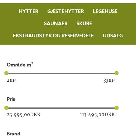
HYTTER
GÆSTEHYTTER
LEGEHUSE
SAUNAER
SKURE
EKSTRAUDSTYR OG RESERVEDELE
UDSALG
område m²
2
m²
33
m²
pris
25 995,00
DKK
113 495,00
DKK
brand