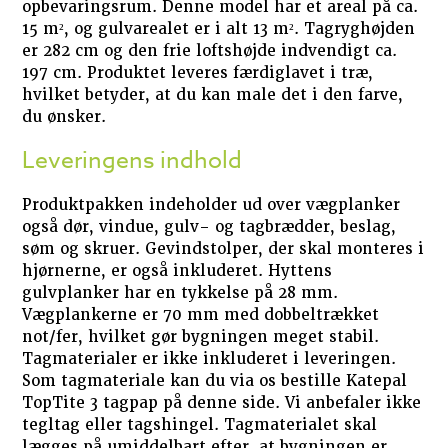
opbevaringsrum. Denne model har et areal på ca.
15 m², og gulvarealet er i alt 13 m². Tagryghøjden
er 282 cm og den frie loftshøjde indvendigt ca.
197 cm. Produktet leveres færdiglavet i træ,
hvilket betyder, at du kan male det i den farve,
du ønsker.
Leveringens indhold
Produktpakken indeholder ud over vægplanker
også dør, vindue, gulv- og tagbrædder, beslag,
søm og skruer. Gevindstolper, der skal monteres i
hjørnerne, er også inkluderet. Hyttens
gulvplanker har en tykkelse på 28 mm.
Vægplankerne er 70 mm med dobbeltrækket
not/fer, hvilket gør bygningen meget stabil.
Tagmaterialer er ikke inkluderet i leveringen.
Som tagmateriale kan du via os bestille Katepal
TopTite 3 tagpap på denne side. Vi anbefaler ikke
tegltag eller tagshingel. Tagmaterialet skal
lægges på umiddelbart efter, at bygningen er