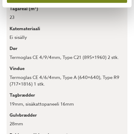
Tagareal (m²)
23
Katemateriaali
Ei sisälly
Dør
Termoglas CE 4/9/4mm
,
Type C21 (895×1960) 2 stk.
Vindue
Termoglas CE 4/6/4mm
,
Type A (640×640)
,
Type R9
(717×1816) 1 stk.
Tagbrædder
19mm
,
sisäkattopaneeli 16mm
Gulvbrædder
28mm