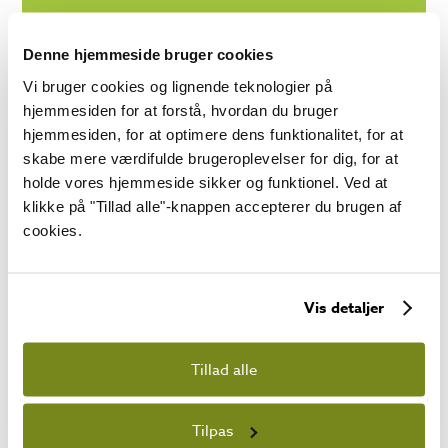
Denne hjemmeside bruger cookies
Vi bruger cookies og lignende teknologier på
PRODUKT INFORMATION
hjemmesiden for at forstå, hvordan du bruger
hjemmesiden, for at optimere dens funktionalitet, for at
Nederste område (m²)
skabe mere værdifulde brugeroplevelser for dig, for at
14,84
holde vores hjemmeside sikker og funktionel. Ved at
klikke på "Tillad alle"-knappen accepterer du brugen af
Bundmål (mm x mm)
cookies.
5300 x 2800
Vægtykkelse (mm)
70
Vis detaljer
Rygningshøjde (mm)
Tillad alle
2825
Tagstørrelse (mm x mm)
Tilpas
3800 x 6000