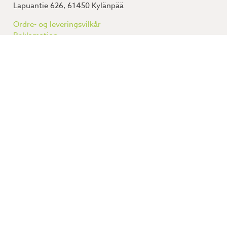
Lapuantie 626, 61450 Kylänpää
Ordre- og leveringsvilkår
Reklamation
Databeskyttelsespolitik
Lillevilla havehytter er fremstillet med omtanke og til
at passe til dine behov. Vi hjælper dig med at finde den
bedste løsning til din have.
Havehytter
Hytter
Gæstehytter
Legehuse
Saunaer
Skure