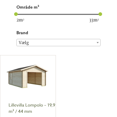
område m²
2
m²
33
m²
brand
Vælg
Lillevilla Lompolo – 19,9
m² / 44 mm