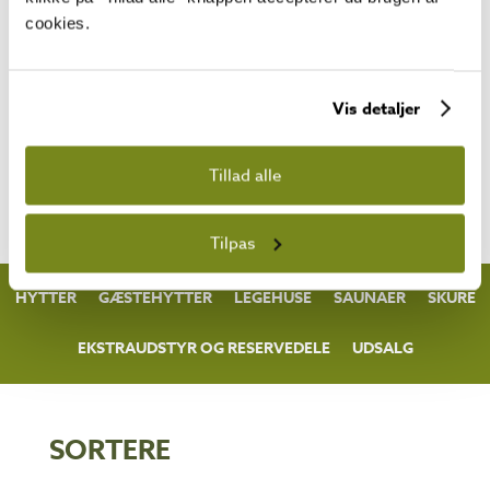
Foruden at Lillevilla’s havehytter
cookies.
er af høj kvalitet så er de også lette
at anskaffe. Takket være vores
hjemmelevering har det aldrig
Vis detaljer
været lettere at bygge en flot
havehytte mens vores
reservedelsservice garanterer at
Tillad alle
havehytten fungerer, selv efter
mange år.
Tilpas
HYTTER
GÆSTEHYTTER
LEGEHUSE
SAUNAER
SKURE
EKSTRAUDSTYR OG RESERVEDELE
UDSALG
SORTERE​