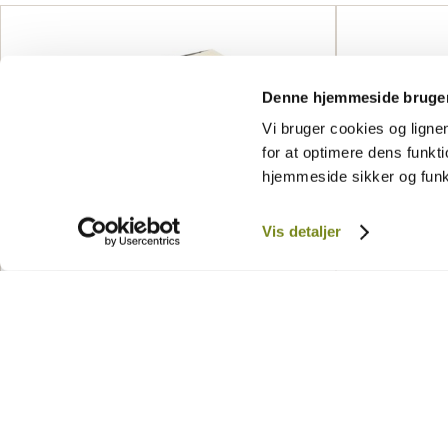
Denne hjemmeside bruger
Vi bruger cookies og lign
for at optimere dens funkti
hjemmeside sikker og funkt
Vis detaljer
Lillevilla 613 5,6 m² / 16 mm
Lillevilla
13 495,00
kr.
13 995,00
SE
SE