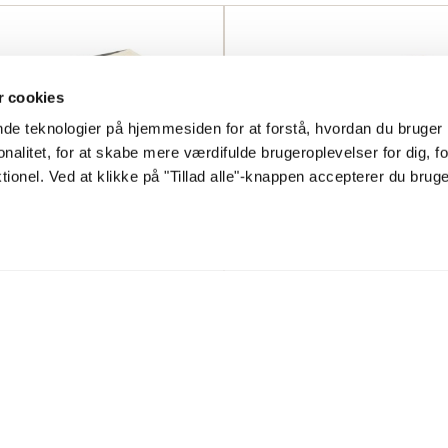
 cookies
ende teknologier på hjemmesiden for at forstå, hvordan du bruge
onalitet, for at skabe mere værdifulde brugeroplevelser for dig, f
ionel. Ved at klikke på "Tillad alle"-knappen accepterer du brug
 614 5,6 m² / 16 mm
Lillevilla 615 3,8 m² / 16
kr.
11 995,00
kr.
7 950,00
kr.
SE