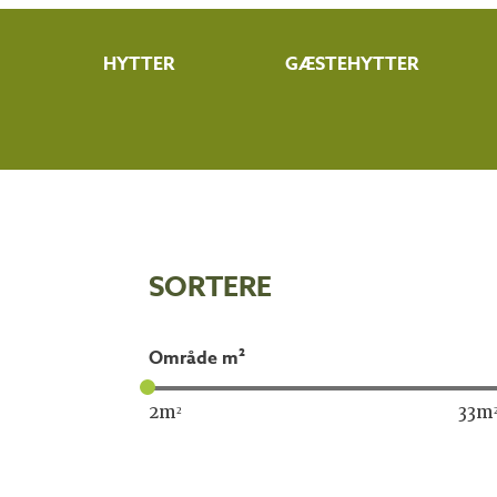
HYTTER
GÆSTEHYTTER
SORTERE​
område m²
2
m²
33
m