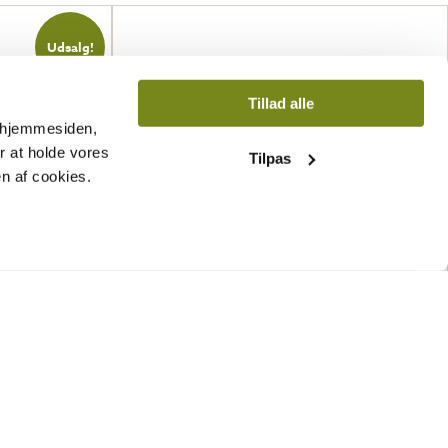
Udsalg!
Tillad alle
r hjemmesiden,
or at holde vores
Tilpas
en af cookies.
 mm
Lillevilla Kielo 12 m² / 40 mm
16 495,00
kr.
SE