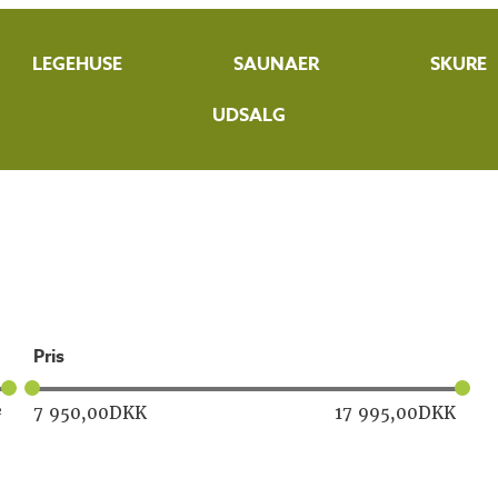
LEGEHUSE
SAUNAER
SKURE
UDSALG
pris
7 950,00
DKK
17 995,00
DKK
²