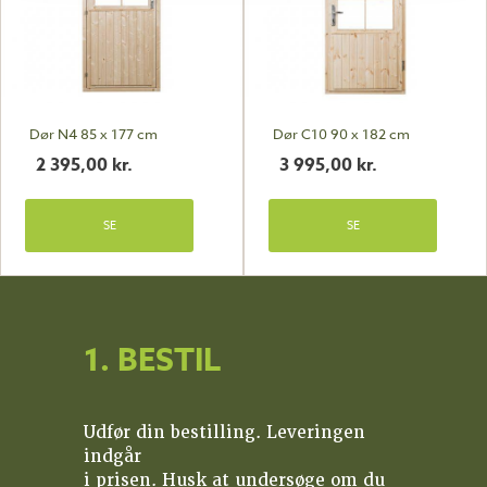
Dør N4 85 x 177 cm
Dør C10 90 x 182 cm
2 395,00
kr.
3 995,00
kr.
SE
SE
1. BESTIL
Udfør din bestilling. Leveringen
indgår
i prisen. Husk at undersøge om du