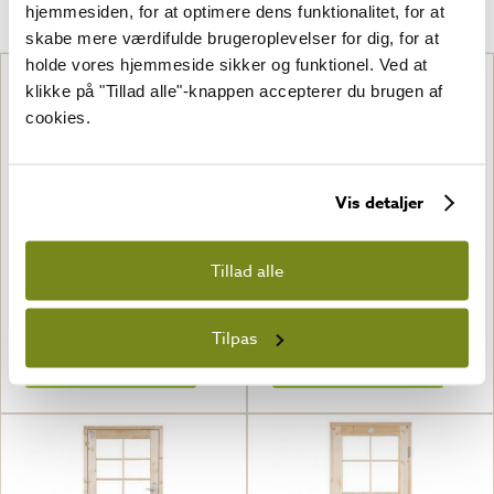
Relaterede produkter
hjemmesiden, for at optimere dens funktionalitet, for at
skabe mere værdifulde brugeroplevelser for dig, for at
holde vores hjemmeside sikker og funktionel. Ved at
klikke på "Tillad alle"-knappen accepterer du brugen af
cookies.
Vis detaljer
Tillad alle
Dør N2 85 x 177 cm (Kopier)
Dør N3 85 x 177 cm
2 650,00
kr.
2 395,00
kr.
Tilpas
SE
SE