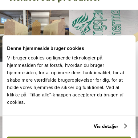
Denne hjemmeside bruger cookies
Vi bruger cookies og lignende teknologier på
hjemmesiden for at forstå, hvordan du bruger
vægplanker til lillevilla 59
Gulv og loftsisoleringspakke til
hjemmesiden, for at optimere dens funktionalitet, for at
Mustikka 28 mm
lillevilla Paasvesi
skabe mere værdifulde brugeroplevelser for dig, for at
1 200,00
kr.
20 390,00
kr.
holde vores hjemmeside sikker og funktionel. Ved at
klikke på "Tillad alle"-knappen accepterer du brugen af
cookies.
SE
SE
Vis detaljer