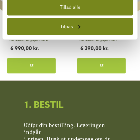
Tillad alle
Tilpas
Loftisoleringspakke 8
Loftisoleringspakke 7
6 990,00
kr.
6 390,00
kr.
SE
SE
1. BESTIL
Udfør din bestilling. Leveringen
indgår
i prisen. Husk at undersøge om du