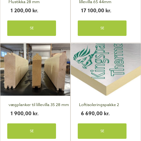
Mustikka 28 mm
lillevilla 65 44mm
1 200,00
kr.
17 100,00
kr.
SE
SE
vægplanker til lillevilla 35 28 mm
Loftisoleringspakke 2
1 900,00
kr.
6 690,00
kr.
SE
SE