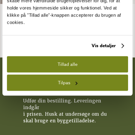
skabe mere værdifulde brugeroplevelser for dig, for at
holde vores hjemmeside sikker og funktionel. Ved at
Bladhængsel til den overfalsede
langskilte til nøglelås
klikke på "Tillad alle"-knappen accepterer du brugen af
dør
180,00
kr.
cookies.
220,00
kr.
SE
SE
Vis detaljer
Tillad alle
1. BESTIL
Tilpas
Udfør din bestilling. Leveringen
indgår
i prisen. Husk at undersøge om du
skal bruge en byggetilladelse.