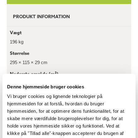
PRODUKT INFORMATION
Vægt
196 kg
Størrelse
295 × 115 × 29 cm
Nederste område (m²)
2,4
Denne hjemmeside bruger cookies
Bundmål (mm x mm)
Vi bruger cookies og lignende teknologier på
2000 x 1200
hjemmesiden for at forstå, hvordan du bruger
hjemmesiden, for at optimere dens funktionalitet, for at
Vægtykkelse (mm)
skabe mere værdifulde brugeroplevelser for dig, for at
28
holde vores hjemmeside sikker og funktionel. Ved at
klikke på "Tillad alle"-knappen accepterer du brugen af
Sidevæg højde (mm)