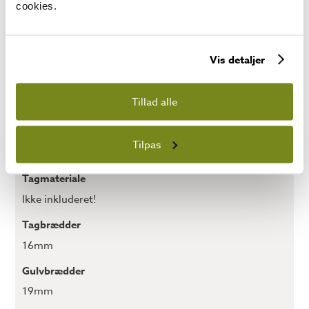
cookies.
168
Rygningshøjde (mm)
Vis detaljer
191
Tagareal (m²)
Tillad alle
3,2
Tagstørrelse (mm x mm)
Tilpas
2232 x 1490
Tagmateriale
Ikke inkluderet!
Tagbrædder
16mm
Gulvbrædder
19mm