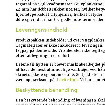
tagareal på 12,6 kvadratmeter. Gulvplankerne
44 mm har dobbeltrækket not/fer, hvilket betyd
hjørnetype kaldet cityhjørner, hvilket betyder
døre og vinduer har CE-godkendte termoruder
Leveringens indhold
Produktpakken indeholder ud over vægplanker o
Tagmaterialer er ikke inkluderet i leveringen.
tagpap på denne side. Vi anbefaler ikke teglta
efter, at bygningen er opført.
Delene til hytten er blevet maskinbearbejdet p
at have de mest almindelige værktøjer ved hå
skruetrækkere og boremaskine. Se tjeklisten me
være opmærksom på,
i dette link
. Vi har samle
Beskyttende behandling
Den beskyttende behandling af bygningen skal 