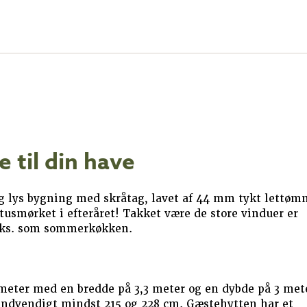
til din have
g lys bygning med skråtag, lavet af 44 mm tykt lettøm
usmørket i efteråret! Takket være de store vinduer er
.eks. som sommerkøkken.
tmeter med en bredde på 3,3 meter og en dybde på 3 met
 indvendigt mindst 215 og 228 cm. Gæstehytten har et