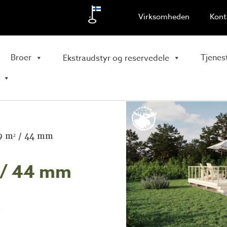
Virksomheden
Kont
Broer
Tjenes
Ekstraudstyr og reservedele
,9 m² / 44 mm
² / 44 mm
.