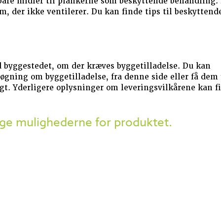
dbare midler til plankerne som beskyttende behandling.
, der ikke ventilerer. Du kan finde tips til beskyttend
 byggestedet, om der kræves byggetilladelse. Du kan
øgning om byggetilladelse, fra denne side eller få dem
ragt. Yderligere oplysninger om leveringsvilkårene kan f
ige mulighederne for produktet.