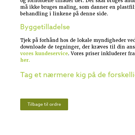
og forholdene tillader det. Der skal bruges ån
må ikke bruges maling, som danner en plastfilm
behandling i linkene på denne side.
Byggetilladelse
Tjek på forhånd hos de lokale myndigheder ved
downloade de tegninger, der kræves til din ans
vores kundeservice
. Vores priser inkluderer f
her.
Tag et nærmere kig på de forskell
Tilbage til ordre