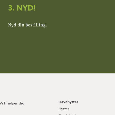
3. NYD!
Nyd din bestilling.
Havehytter
 Vi hjælper dig
Hytter