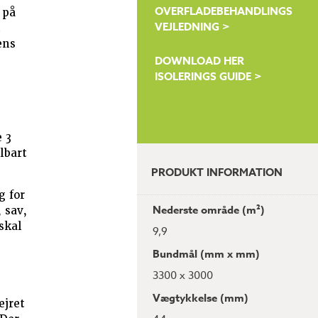
OVERFLADEBEHANDLINGS
 på
VEJLEDNING >
n
ens
DOWNLOAD HER
ISOLERINGS GUIDE >
 3
lbart
PRODUKT INFORMATION
g for
Nederste område (m²)
 sav,
skal
9,9
Bundmål (mm x mm)
3300 x 3000
Vægtykkelse (mm)
ejret