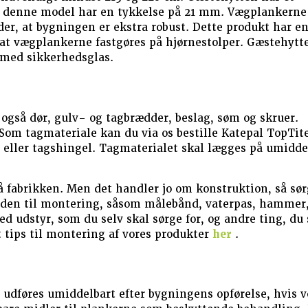
 i denne model har en tykkelse på 21 mm. Vægplankerne
er, at bygningen er ekstra robust. Dette produkt har e
, at vægplankerne fastgøres på hjørnestolper. Gæstehytt
 med sikkerhedsglas.
gså dør, gulv- og tagbrædder, beslag, søm og skruer.
 Som tagmateriale kan du via os bestille Katepal TopTite
g eller tagshingel. Tagmaterialet skal lægges på umidde
å fabrikken. Men det handler jo om konstruktion, så sør
nden til montering, såsom målebånd, vaterpas, hammer,
d udstyr, som du selv skal sørge for, og andre ting, du 
t tips til montering af vores produkter
her
.
udføres umiddelbart efter bygningens opførelse, hvis v