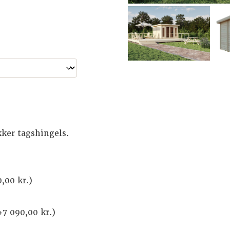
akker tagshingels.
0,00
kr.
)
+
7 090,00
kr.
)