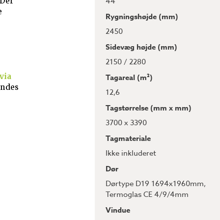
44
 Der
e
Rygningshøjde (mm)
2450
Sidevæg højde (mm)
2150 / 2280
via
Tagareal (m²)
indes
12,6
Tagstørrelse (mm x mm)
3700 x 3390
Tagmateriale
Ikke inkluderet
Dør
Dørtype D19 1694x1960mm
,
Termoglas CE 4/9/4mm
Vindue