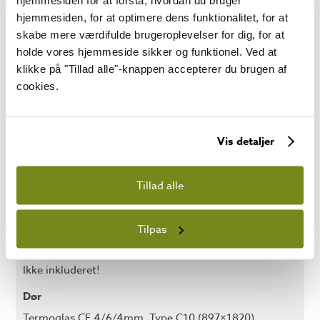
Bundmål (mm x mm)
hjemmesiden, for at optimere dens funktionalitet, for at
3000 x 3000
skabe mere værdifulde brugeroplevelser for dig, for at
holde vores hjemmeside sikker og funktionel. Ved at
Vægtykkelse (mm)
klikke på "Tillad alle"-knappen accepterer du brugen af
70
cookies.
Rygningshøjde (mm)
2675
Vis detaljer
Tagareal (m²)
16,8
Tillad alle
Tagstørrelse (mm x mm)
3550 x 4600
Tilpas
Tagmateriale
Ikke inkluderet!
Dør
Termoglas CE 4/6/4mm, Type C10 (897×1820)