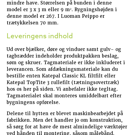
mindre have. Størrelsen på bunden i denne
model er 3 x 3 m eller 9 m². Rygningshøjden i
denne model er 267. I Luoman Peippo er
trætykkelsen 70 mm.
Leveringens indhold
Ud over bjælker, døre og vinduer samt gulv- og
tagbrædder indeholder produktpakken beslag,
søm og skruer. Tagmateriale er ikke inkluderet i
leverancen. Som afdækningsmateriale kan du
bestille enten Katepal Classic KL filtfilt eller
Katepal TopTite 3 rullefilt (tætningsovertræk)
hos os her på siden. Vi anbefaler ikke tegltag.
Tagmaterialet skal monteres umiddelbart efter
bygningens opførelse.
Delene til hytten er blevet maskinbearbejdet på
fabrikken. Men det handler jo om konstruktion,
så sørg for at have de mest almindelige værktøjer
ved hånden til montering, såsom målebånd,