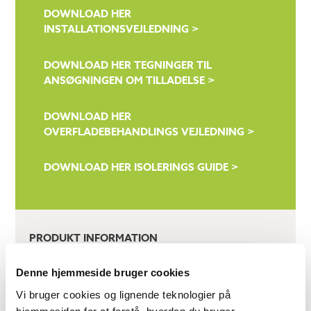
DOWNLOAD HER
INSTALLATIONSVEJLEDNING >
DOWNLOAD HER TEGNINGER TIL
ANSØGNINGEN OM TILLADELSE >
DOWNLOAD HER
OVERFLADEBEHANDLINGS VEJLEDNING >
DOWNLOAD HER ISOLERINGS GUIDE >
PRODUKT INFORMATION
Denne hjemmeside bruger cookies
Nederste område (m²)
9
Vi bruger cookies og lignende teknologier på
hjemmesiden for at forstå, hvordan du bruger