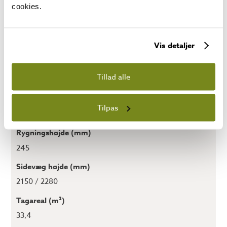
PRODUKT INFORMATION
cookies.
Nederste område (m²)
Vis detaljer
28,8
Bundmål (mm x mm)
Tillad alle
7400 x 4000
Vægtykkelse (mm)
Tilpas
44
Rygningshøjde (mm)
245
Sidevæg højde (mm)
2150 / 2280
Tagareal (m²)
33,4