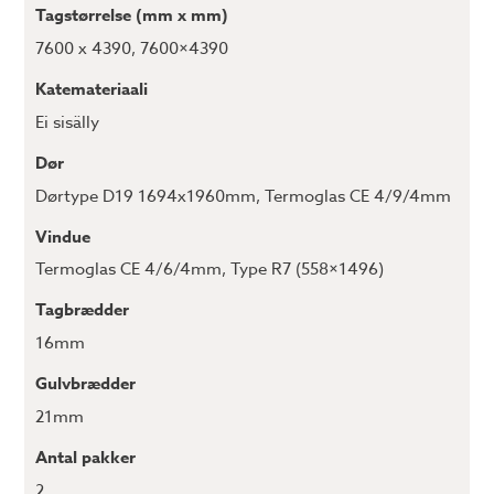
Tagstørrelse (mm x mm)
7600 x 4390
,
7600×4390
Katemateriaali
Ei sisälly
Dør
Dørtype D19 1694x1960mm
,
Termoglas CE 4/9/4mm
Vindue
Termoglas CE 4/6/4mm
,
Type R7 (558×1496)
Tagbrædder
16mm
Gulvbrædder
21mm
Antal pakker
2