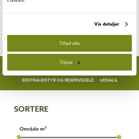
hjemmelevering har det aldrig
været lettere at bygge en flot
havehytte mens vores
Vis detaljer
reservedelsservice garanterer at
havehytten fungerer, selv efter
mange år.
Tillad alle
Tilpas
HYTTER
GÆSTEHYTTER
LEGEHUSE
SAUNAER
SKURE
EKSTRAUDSTYR OG RESERVEDELE
UDSALG
SORTERE​
område m²