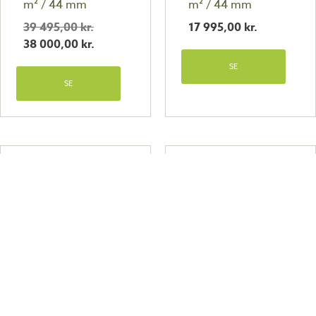
m² / 44 mm
m² / 44 mm
39 495,00
kr.
17 995,00
kr.
38 000,00
kr.
SE
SE
Lillevilla Saimaa – 20 m²
Lillevilla Sorsavesi – 24
/ 44 mm
m² / 44 mm