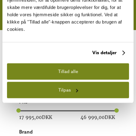
HYTTER
GÆSTEHYTTER
LEGEHUSE
SAUNAER
SKURE
skabe mere værdifulde brugeroplevelser for dig, for at
holde vores hjemmeside sikker og funktionel. Ved at
EKSTRAUDSTYR OG RESERVEDELE
UDSALG
klikke på "Tillad alle"-knappen accepterer du brugen af
cookies.
SORTERE​
Vis detaljer
område m²
Tillad alle
2
m²
33
m²
Tilpas
pris
17 995,00
DKK
46 999,00
DKK
brand