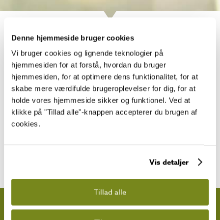
16
Denne hjemmeside bruger cookies
Vi bruger cookies og lignende teknologier på
hjemmesiden for at forstå, hvordan du bruger
Foruden at Lillevilla’s havehytter
hjemmesiden, for at optimere dens funktionalitet, for at
er af høj kvalitet så er de også lette
skabe mere værdifulde brugeroplevelser for dig, for at
at anskaffe. Takket være vores
holde vores hjemmeside sikker og funktionel. Ved at
hjemmelevering har det aldrig
klikke på "Tillad alle"-knappen accepterer du brugen af
været lettere at bygge en flot
cookies.
havehytte mens vores
reservedelsservice garanterer at
havehytten fungerer, selv efter
mange år.
Vis detaljer
Tillad alle
HYTTER
GÆSTEHYTTER
LEGEHUSE
SAUNAER
SKURE