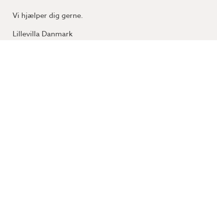
Vi hjælper dig gerne.
Lillevilla Danmark
Kundeservice
+45 5195 6450
kundesupport(a)lillevilla.com
Luoman Puutuote Oy
DK12550766
Lapuantie 626, 61450 Kylänpää
Ordre- og leveringsvilkår
Reklamation
Databeskyttelsespolitik
Lillevilla havehytter er fremstillet med omtanke og til
at passe til dine behov. Vi hjælper dig med at finde den
bedste løsning til din have.