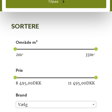
Tilpas
EKSTRAUDSTYR OG RESERVEDELE
UDSALG
SORTERE​
område m²
2
m²
33
m²
pris
8 495,00
DKK
11 495,00
DKK
brand
Vælg