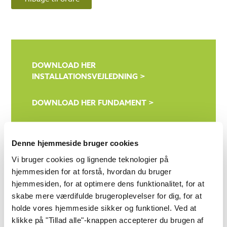
DOWNLOAD HER
INSTALLATIONSVEJLEDNING >
DOWNLOAD HER FUNDAMENT >
DOWNLOAD HER TEGNINGER TIL
ANSØGNINGEN OM TILLADELSE >
Denne hjemmeside bruger cookies
Vi bruger cookies og lignende teknologier på
DOWNLOAD HER
hjemmesiden for at forstå, hvordan du bruger
OVERFLADEBEHANDLINGS VEJLEDNING >
hjemmesiden, for at optimere dens funktionalitet, for at
skabe mere værdifulde brugeroplevelser for dig, for at
DOWNLOAD HER ISOLERINGS GUIDE >
holde vores hjemmeside sikker og funktionel. Ved at
klikke på "Tillad alle"-knappen accepterer du brugen af