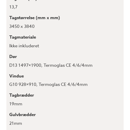
13,7
Tagstørrelse (mm x mm)
3450 x 3840
Tagmateriale
Ikke inkluderet
Dør
D13 1497×1900
,
Termoglas CE 4/6/4mm
Vindue
G10 928×910
,
Termoglas CE 4/6/4mm
Tagbrædder
19mm
Gulvbrædder
21mm