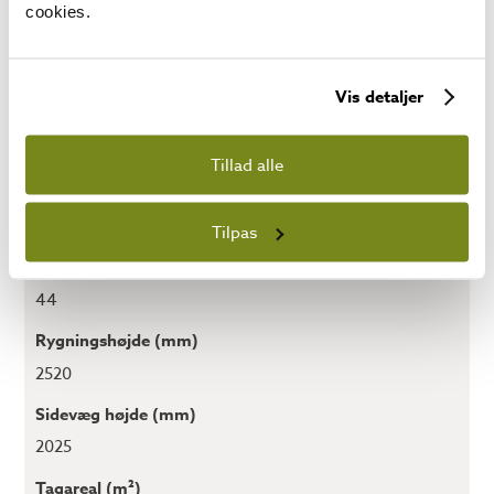
cookies.
PRODUKT INFORMATION
Vis detaljer
Nederste område (m²)
9
Tillad alle
Bundmål (mm x mm)
3000 x 3000
Tilpas
Vægtykkelse (mm)
44
Rygningshøjde (mm)
2520
Sidevæg højde (mm)
2025
Tagareal (m²)