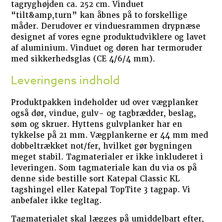
tagryghøjden ca. 252 cm. Vinduet
“tilt&amp,turn” kan åbnes på to forskellige
måder. Derudover er vinduesrammen drypnæse
designet af vores egne produktudviklere og lavet
af aluminium. Vinduet og døren har termoruder
med sikkerhedsglas (CE 4/6/4 mm).
Leveringens indhold
Produktpakken indeholder ud over vægplanker
også dør, vindue, gulv- og tagbrædder, beslag,
søm og skruer. Hyttens gulvplanker har en
tykkelse på 21 mm. Vægplankerne er 44 mm med
dobbeltrækket not/fer, hvilket gør bygningen
meget stabil. Tagmaterialer er ikke inkluderet i
leveringen. Som tagmateriale kan du via os på
denne side bestille sort Katepal Classic KL
tagshingel eller Katepal TopTite 3 tagpap. Vi
anbefaler ikke tegltag.
Tagmaterialet skal lægges på umiddelbart efter,