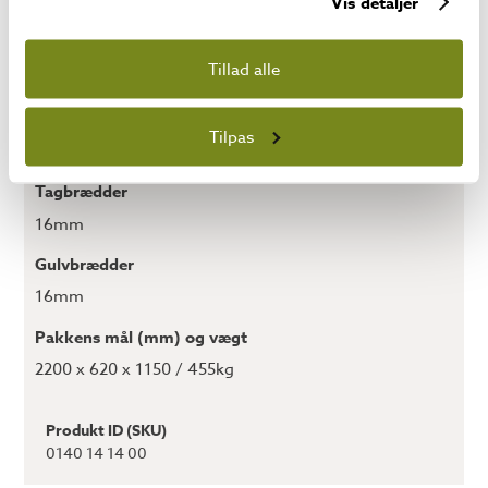
Vis detaljer
1840 x 1840
Tagmateriale
Tillad alle
palahuopa
Dør
Tilpas
Type N8 (848×1772)
Tagbrædder
16mm
Gulvbrædder
16mm
Pakkens mål (mm) og vægt
2200 x 620 x 1150 / 455kg
Produkt ID (SKU)
0140 14 14 00