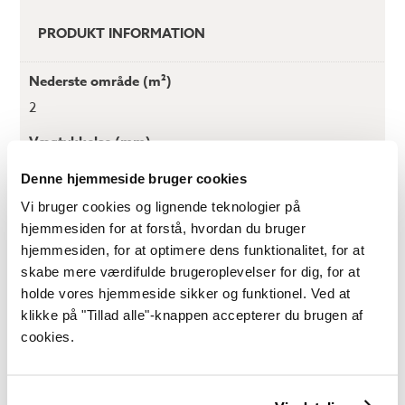
PRODUKT INFORMATION
Nederste område (m²)
2
Vægtykkelse (mm)
40
Denne hjemmeside bruger cookies
Rygningshøjde (mm)
Vi bruger cookies og lignende teknologier på
2600
hjemmesiden for at forstå, hvordan du bruger
hjemmesiden, for at optimere dens funktionalitet, for at
Sidevæg højde (mm)
skabe mere værdifulde brugeroplevelser for dig, for at
2230
holde vores hjemmeside sikker og funktionel. Ved at
klikke på "Tillad alle"-knappen accepterer du brugen af
Tagareal (m²)
cookies.
3,8
Tagstørrelse (mm x mm)