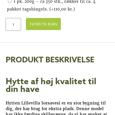
1 pk. 200g – ca 350 stk., rækker til ca. 4
pakker tagshingels.
(+
110,00
kr.
)
TILFØJ TIL KURV
PRODUKT BESKRIVELSE
Hytte af høj kvalitet til
din have
Hytten Lillevilla Sorsavesi er en stor bygning til
dig, der har brug for ekstra plads. Denne model
har ikke færdige skillevægge, da vi har ønsket at