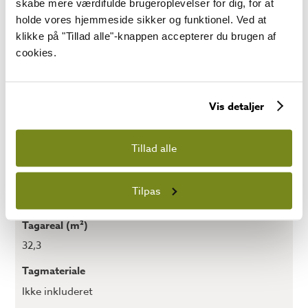
skabe mere værdifulde brugeroplevelser for dig, for at
6000 x 4000
holde vores hjemmeside sikker og funktionel. Ved at
klikke på "Tillad alle"-knappen accepterer du brugen af
Vægtykkelse (mm)
cookies.
44
Rygningshøjde (mm)
Vis detaljer
2490
Sidevæg højde (mm)
Tillad alle
1960
Tagstørrelse (mm x mm)
Tilpas
6732 x 4722
Tagareal (m²)
32,3
Tagmateriale
Ikke inkluderet