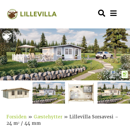
3D
Forsiden
»
Gæstehytter
»
Lillevilla Sorsavesi –
24 m² / 44 mm