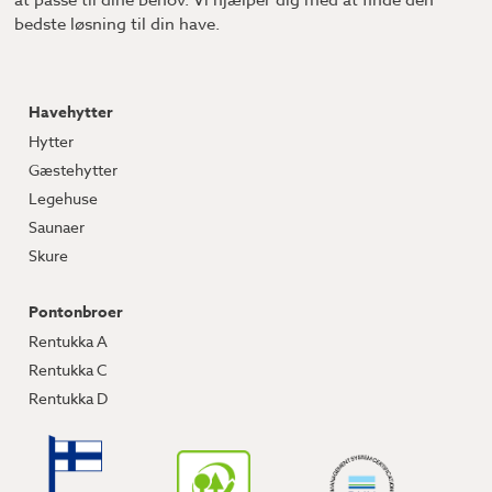
at passe til dine behov. Vi hjælper dig med at finde den
bedste løsning til din have.
Havehytter
Hytter
Gæstehytter
Legehuse
Saunaer
Skure
Pontonbroer
Rentukka A
Rentukka C
Rentukka D